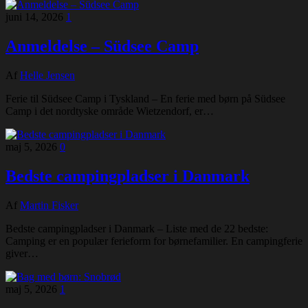
juni 14, 2026
1
Anmeldelse – Südsee Camp
Af
Helle Jensen
Ferie til Südsee Camp i Tyskland – En ferie med børn på Südsee
Camp i det nordtyske område Wietzendorf, er…
maj 5, 2026
0
Bedste campingpladser i Danmark
Af
Martin Fisker
Bedste campingpladser i Danmark – Liste med de 22 bedste:
Camping er en populær ferieform for børnefamilier. En campingferie
giver…
maj 5, 2026
1