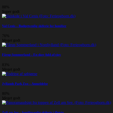
88%
Super godt
Val Cenis – Budgetvenlig skiferie for familier
76%
Meget godt
Fårup Sommerland – En skov fuld af sjov
83%
Meget godt
Jyllands Park Zoo – Anmeldelse
80%
Meget godt
Zell am See – familievenlig skiferie i Østrig