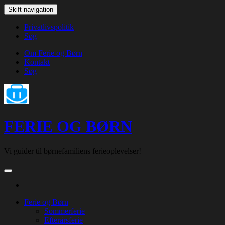
Skip
Skift navigation
to
the
Privatlivspolitik
content
Søg
Om Ferie og Børn
Kontakt
Søg
FERIE OG BØRN
Vi guider til børnefamiliens ferieoplevelser!
Ferie og Børn
Sommerferie
Efterårsferie