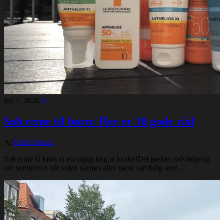
juli 7, 2026
0
Solcreme til børn: Her er 10 gode råd
Af
Helle Jensen
Solcreme til børn er en vigtig ting at huske!Det gælder selvfølgelig
om sommeren når solen varmer aller mest, samtidig med…