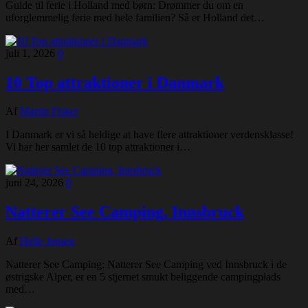
Guide til ferie i Holland med børn: Drømmer du om en
uforglemmelig ferie med hele familien? Så er Holland det…
juli 1, 2026
0
10 Top attraktioner i Danmark
Af
Martin Fisker
I Danmark er vi så heldige at have flere attraktioner verdensklasse!
Vi har her samlet de 10 top attraktioner i…
juni 24, 2026
0
Natterer See Camping, Innsbruck
Af
Helle Jensen
Natterer See Camping: Natterer See Camping ved Innsbruck i de
østrigske Alper, er en 5 stjernet smukt beliggende campingplads
med…