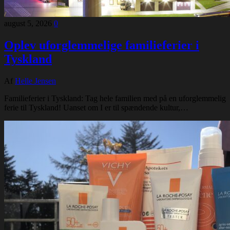
august 5, 2026
0
Oplev uforglemmelige familieferier i
Tyskland
Af
Helle Jensen
Familieferier i Tyskland: Tag hele familien med på en uforglemmelig
ferie til Tyskland! Uanset om I er til spændende kultur,…