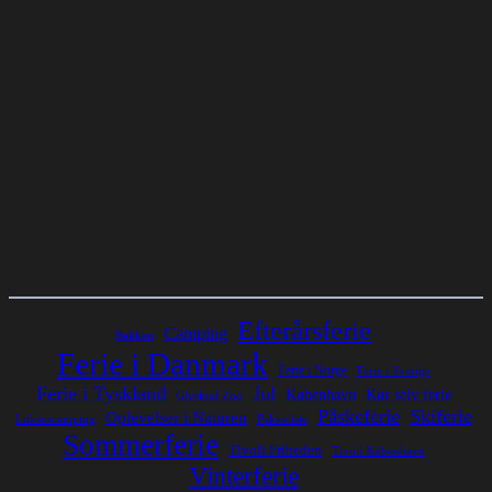
Efterårsferie
Camping
Bakken
Ferie i Danmark
Ferie i Norge
Ferie i Sverige
Ferie i Tyskland
Jul
Kør selv ferie
København
Givskud Zoo
Påskeferie
Skiferie
Oplevelser i Naturen
Luksuscamping
Pakkeliste
Sommerferie
Tivoli Friheden
Tivoli København
Vinterferie