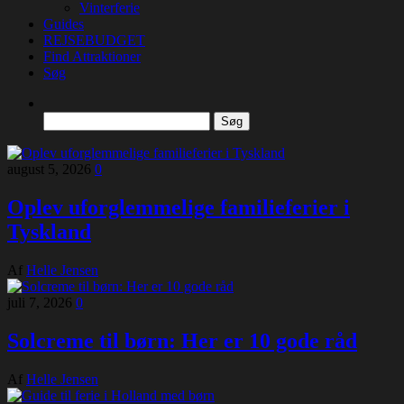
Vinterferie
Guides
REJSEBUDGET
Find Attraktioner
Søg
Søg
efter:
august 5, 2026
0
Oplev uforglemmelige familieferier i
Tyskland
Af
Helle Jensen
juli 7, 2026
0
Solcreme til børn: Her er 10 gode råd
Af
Helle Jensen